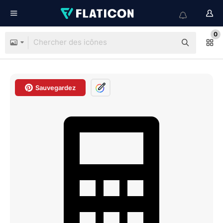
0
Sauvegardez