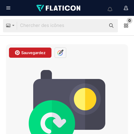
0
Sauvegardez