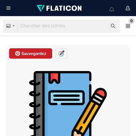
0
Sauvegardez