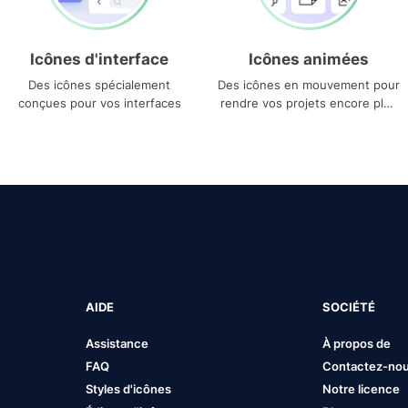
Icônes d'interface
Icônes animées
Des icônes spécialement
Des icônes en mouvement pour
conçues pour vos interfaces
rendre vos projets encore plus
uniques
AIDE
SOCIÉTÉ
Assistance
À propos de
FAQ
Contactez-no
Styles d'icônes
Notre licence