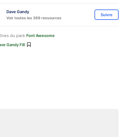
Dave Gandy
Suivre
Voir toutes les 369 ressources
cônes du pack
Font Awesome
ve Gandy Fill