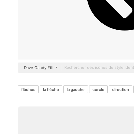
Dave Gandy Fill
flèches
la flèche
la gauche
cercle
direction