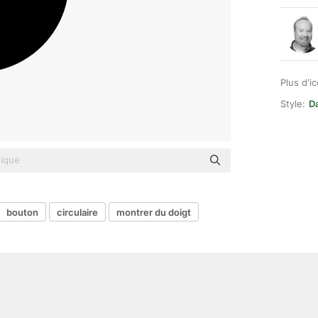
Plus d'i
Style:
Da
bouton
circulaire
montrer du doigt