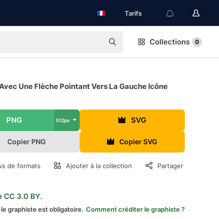
Tarifs
Collections
0
 Avec Une Flèche Pointant Vers La Gauche Icône
PNG
SVG
512px
Copier PNG
Copier SVG
us de formats
Ajouter à la collection
Partager
e
CC 3.0 BY.
 le graphiste est obligatoire.
Comment créditer le graphiste ?