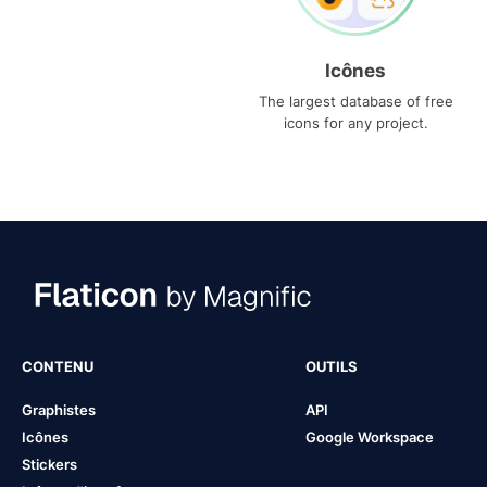
Icônes
The largest database of free
icons for any project.
CONTENU
OUTILS
Graphistes
API
Icônes
Google Workspace
Stickers