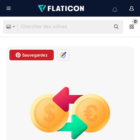
0
Sauvegardez