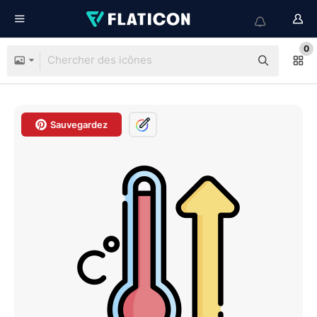
0
Sauvegardez