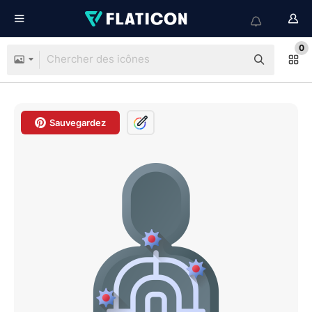
0
Sauvegardez