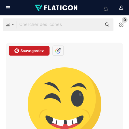
0
Sauvegardez