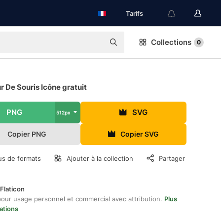
Tarifs
Collections
0
r De Souris Icône gratuit
PNG
SVG
512px
Copier PNG
Copier SVG
us de formats
Ajouter à la collection
Partager
Flaticon
pour usage personnel et commercial avec attribution.
Plus
ations