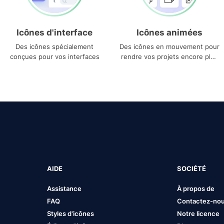
Icônes d'interface
Icônes animées
Des icônes spécialement
Des icônes en mouvement pour
conçues pour vos interfaces
rendre vos projets encore plus
uniques
AIDE
SOCIÉTÉ
Assistance
À propos de
FAQ
Contactez-no
Styles d'icônes
Notre licence