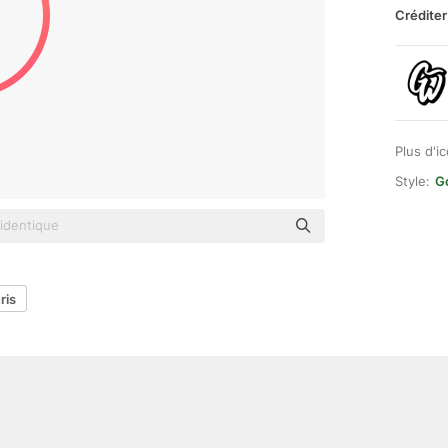
Créditer
Plus d'i
Style:
G
ris