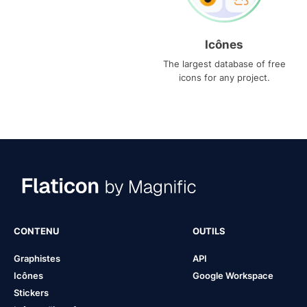
Icônes
The largest database of free
icons for any project.
CONTENU
OUTILS
Graphistes
API
Icônes
Google Workspace
Stickers