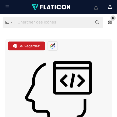
0
Sauvegardez