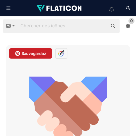
0
Sauvegardez