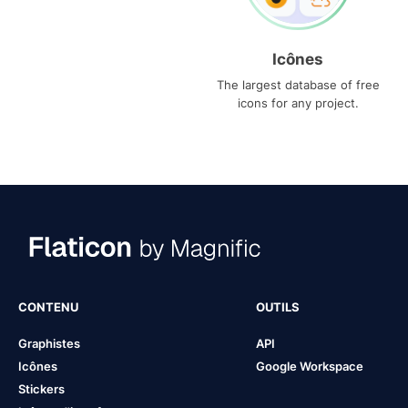
Icônes
The largest database of free
icons for any project.
CONTENU
OUTILS
Graphistes
API
Icônes
Google Workspace
Stickers