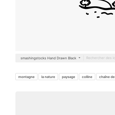
smashingstocks Hand Drawn Black
montagne
la nature
paysage
colline
chaîne d