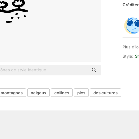
Créditer
Plus d'i
Style:
S
e montagnes
neigeux
collines
pics
des cultures