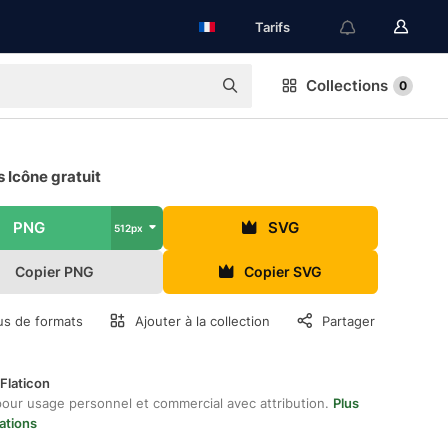
Tarifs
Collections
0
s Icône gratuit
PNG
SVG
512px
Copier PNG
Copier SVG
us de formats
Ajouter à la collection
Partager
Flaticon
pour usage personnel et commercial avec attribution.
Plus
ations