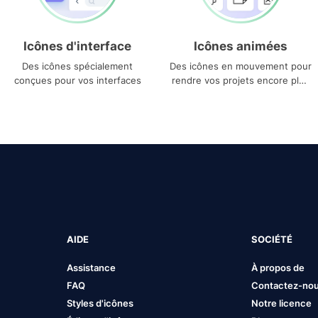
Icônes d'interface
Icônes animées
Des icônes spécialement
Des icônes en mouvement pour
conçues pour vos interfaces
rendre vos projets encore plus
uniques
AIDE
SOCIÉTÉ
Assistance
À propos de
FAQ
Contactez-no
Styles d'icônes
Notre licence