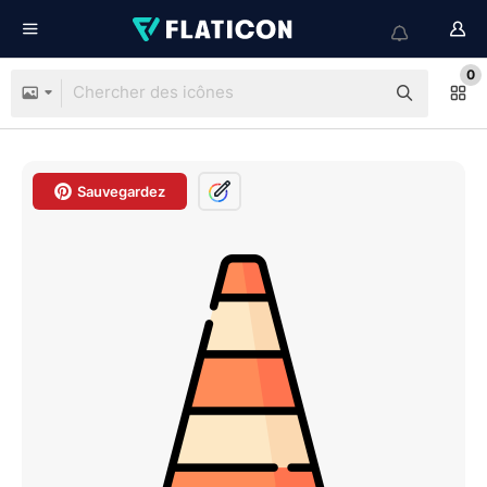
0
Sauvegardez