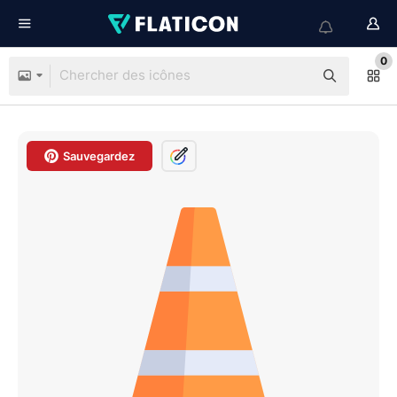
0
Sauvegardez