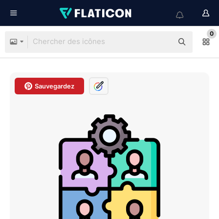
0
Sauvegardez