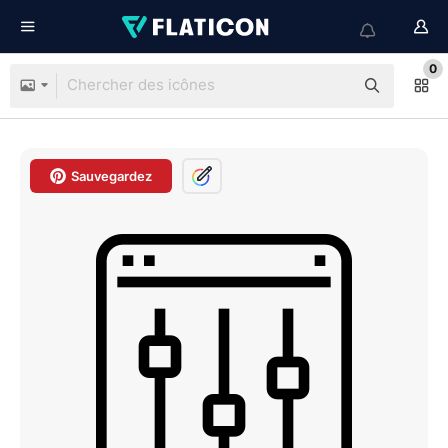
0
Sauvegardez