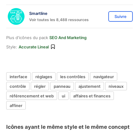
Smartline
Suivre
Voir toutes les 8,488 ressources
Plus d'icônes du pack
SEO And Marketing
Style:
Accurate Lineal
interface
réglages
les contrôles
navigateur
contrôle
régler
panneau
ajustement
niveaux
référencement et web
ui
affaires et finances
affiner
Icônes ayant le même style et le même concept