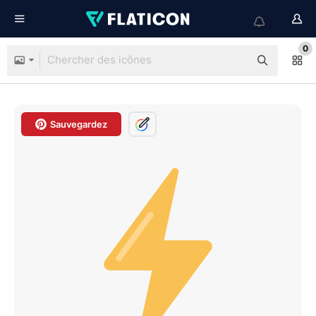
0
Sauvegardez