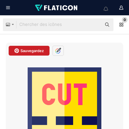
0
Sauvegardez