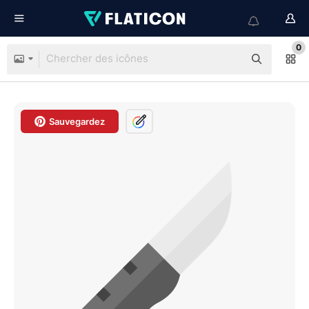
0
Sauvegardez