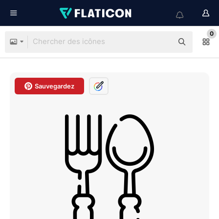
0
Sauvegardez