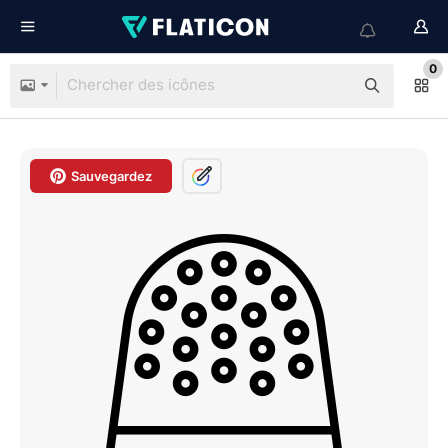
0
Sauvegardez