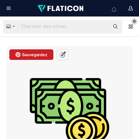
0
Sauvegardez