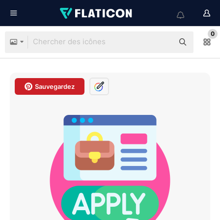
0
Sauvegardez