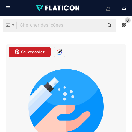
0
Sauvegardez