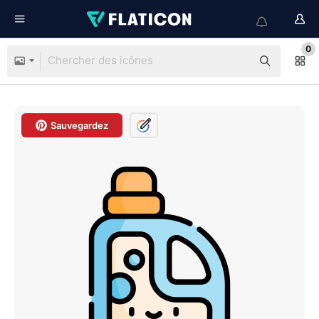
0
Sauvegardez