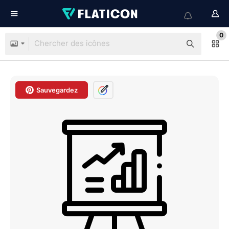
0
Sauvegardez