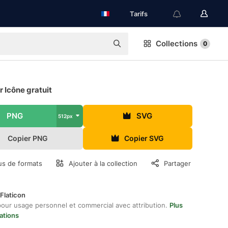
Tarifs
Collections
0
r Icône gratuit
PNG
SVG
512px
Copier PNG
Copier SVG
us de formats
Ajouter à la collection
Partager
Flaticon
pour usage personnel et commercial avec attribution.
Plus
ations