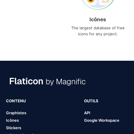
Icônes
The largest database of free
icons for any project.
CONTENU
OUTILS
Graphistes
API
Icônes
Google Workspace
Stickers