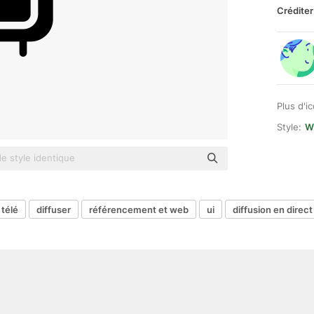
Créditer
Plus d'i
Style:
WR
 télé
diffuser
référencement et web
ui
diffusion en direct