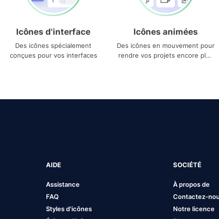
Icônes d'interface
Icônes animées
Des icônes spécialement
Des icônes en mouvement pour
conçues pour vos interfaces
rendre vos projets encore plus
uniques
AIDE
SOCIÉTÉ
Assistance
À propos de
FAQ
Contactez-no
Styles d'icônes
Notre licence