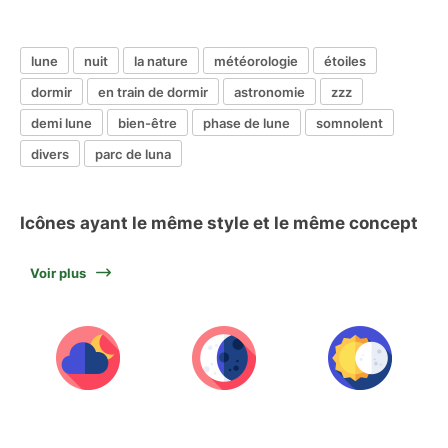
lune
nuit
la nature
météorologie
étoiles
dormir
en train de dormir
astronomie
zzz
demi lune
bien-être
phase de lune
somnolent
divers
parc de luna
Icônes ayant le même style et le même concept
Voir plus