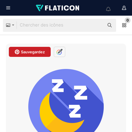
0
Sauvegardez