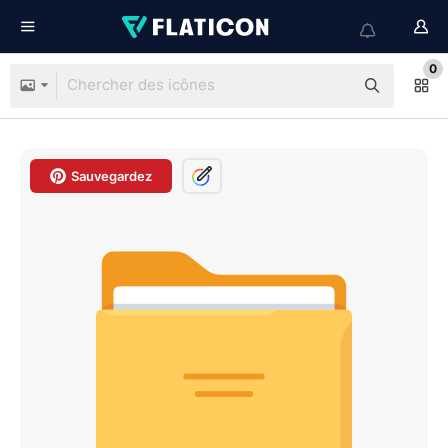
0
Sauvegardez