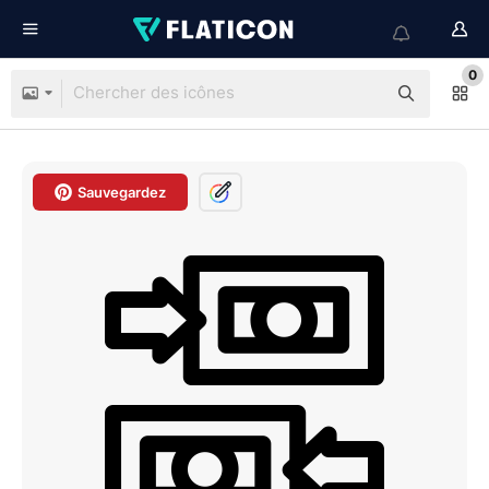
0
Sauvegardez