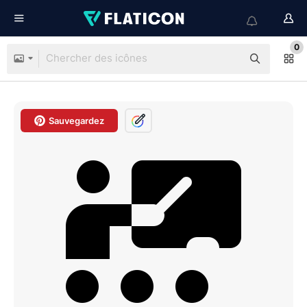
0
Sauvegardez