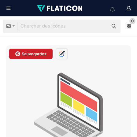
0
Sauvegardez