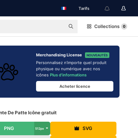
Tarifs
Collections
0
Merchandising License
NOUVEAUTÉS
Personnalisez n’importe quel produit
physique ou numérique avec nos
icônes
Plus d'informations
Acheter licence
te De Patte Icône gratuit
PNG
SVG
512px