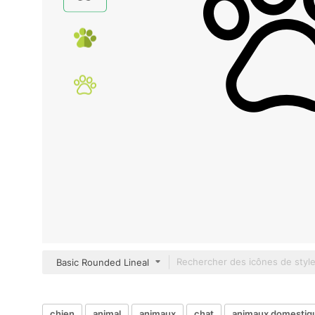
Basic Rounded Lineal
chien
animal
animaux
chat
animaux domestiq