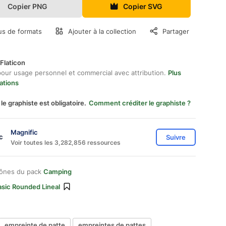
Copier PNG
Copier SVG
us de formats
Ajouter à la collection
Partager
Flaticon
pour usage personnel et commercial avec attribution.
Plus
ations
 le graphiste est obligatoire.
Comment créditer le graphiste ?
Magnific
Suivre
Voir toutes les 3,282,856 ressources
cônes du pack
Camping
asic Rounded Lineal
empreinte de patte
empreintes de pattes