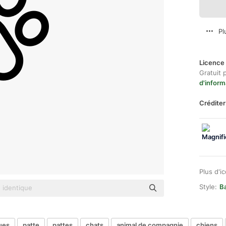
Pl
Licence 
Gratuit 
d'inform
Créditer
Plus d'i
Style:
B
ues
patte
pattes
chats
animal de compagnie
chiens