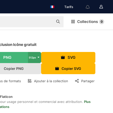
Tarifs
Collections
0
lusion Icône gratuit
PNG
SVG
512px
Copier PNG
Copier SVG
us de formats
Ajouter à la collection
Partager
Flaticon
pour usage personnel et commercial avec attribution.
Plus
ations