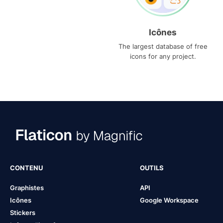
Icônes
The largest database of free
icons for any project.
CONTENU
OUTILS
Graphistes
API
Icônes
Google Workspace
Stickers