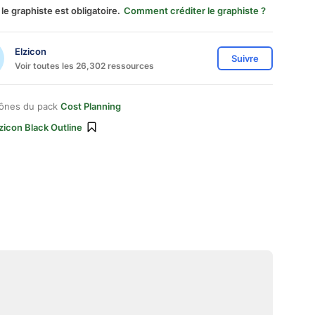
 le graphiste est obligatoire.
Comment créditer le graphiste ?
Elzicon
Suivre
Voir toutes les 26,302 ressources
cônes du pack
Cost Planning
zicon Black Outline