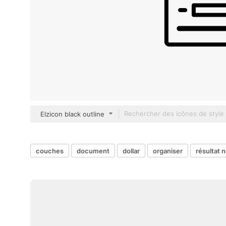
Elzicon black outline
couches
document
dollar
organiser
résultat n