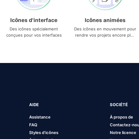
Icônes d'interface
Icônes animées
Des icônes spécialement
Des icônes en mouvement pour
conçues pour vos interfaces
rendre vos projets encore plus
uniques
AIDE
SOCIÉTÉ
Assistance
À propos de
FAQ
Contactez-no
Styles d'icônes
Notre licence