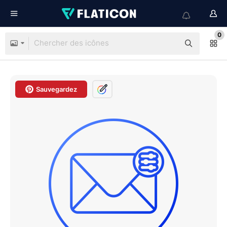
0
Sauvegardez