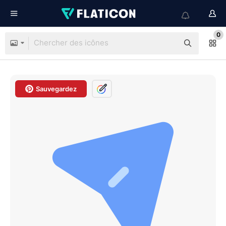
0
Sauvegardez