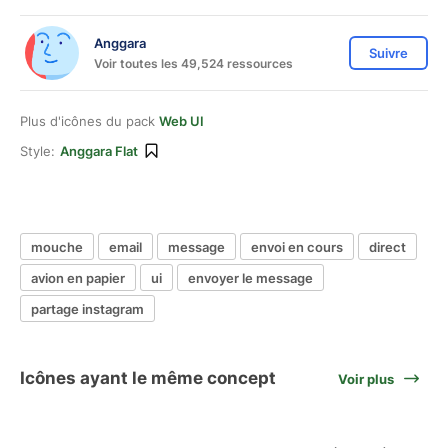
Anggara
Suivre
Voir toutes les 49,524 ressources
Plus d'icônes du pack
Web UI
Style:
Anggara Flat
mouche
email
message
envoi en cours
direct
avion en papier
ui
envoyer le message
partage instagram
Icônes ayant le même concept
Voir plus