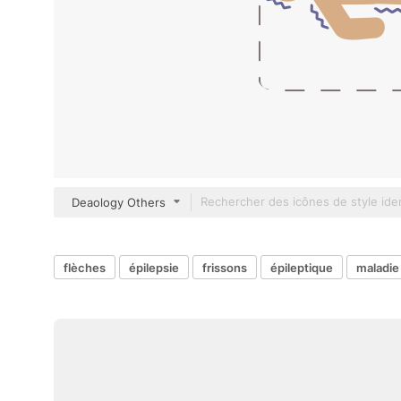
Deaology Others
flèches
épilepsie
frissons
épileptique
maladie