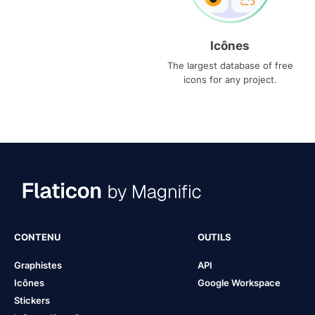
Icônes
The largest database of free
icons for any project.
CONTENU
OUTILS
Graphistes
API
Icônes
Google Workspace
Stickers