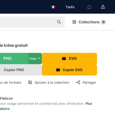
Tarifs
Collections
0
ie Icône gratuit
PNG
SVG
512px
Copier PNG
Copier SVG
us de formats
Ajouter à la collection
Partager
Flaticon
pour usage personnel et commercial avec attribution.
Plus
ations