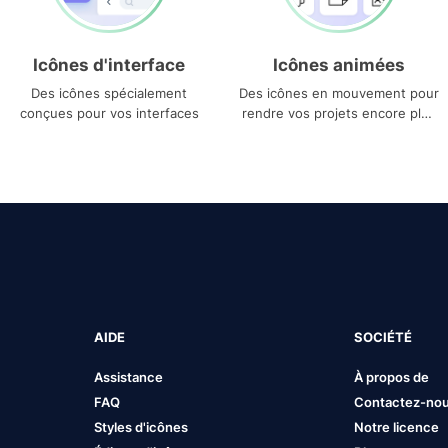
Icônes d'interface
Icônes animées
Des icônes spécialement
Des icônes en mouvement pour
conçues pour vos interfaces
rendre vos projets encore plus
uniques
AIDE
SOCIÉTÉ
Assistance
À propos de
FAQ
Contactez-no
Styles d'icônes
Notre licence