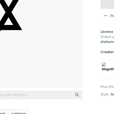
Pl
Licence 
Gratuit 
d'inform
Créditer
Plus d'i
Style:
Su
avid
judaïsme