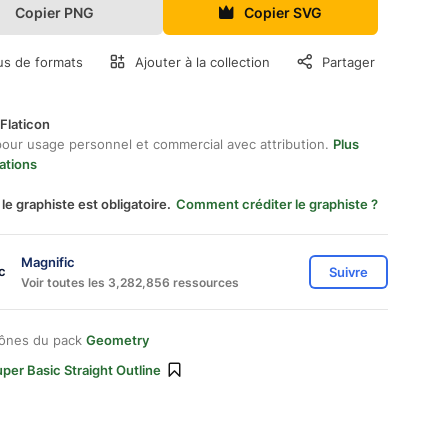
Copier PNG
Copier SVG
us de formats
Ajouter à la collection
Partager
Flaticon
pour usage personnel et commercial avec attribution.
Plus
ations
 le graphiste est obligatoire.
Comment créditer le graphiste ?
Magnific
Suivre
Voir toutes les 3,282,856 ressources
cônes du pack
Geometry
per Basic Straight Outline