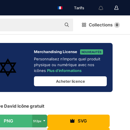
Tarifs
Collections
0
Merchandising License
NOUVEAUTÉS
Personnalisez n’importe quel produit
physique ou numérique avec nos
icônes
Plus d'informations
Acheter licence
De David Icône gratuit
PNG
SVG
512px