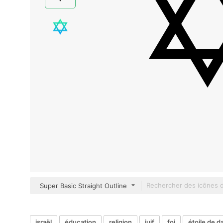
Super Basic Straight Outline
israël
éducation
religion
juif
foi
étoile de d