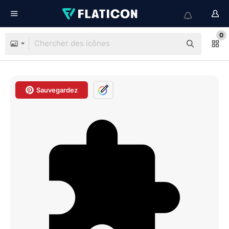
0
Sauvegardez