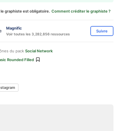
 le graphiste est obligatoire.
Comment créditer le graphiste ?
Magnific
Suivre
Voir toutes les 3,282,856 ressources
cônes du pack
Social Network
sic Rounded Filled
instagram