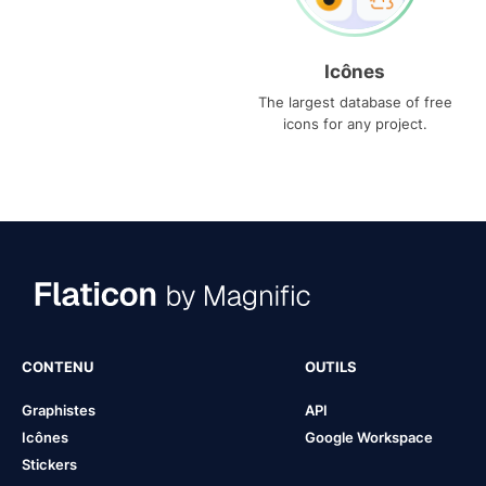
Icônes
The largest database of free
icons for any project.
CONTENU
OUTILS
Graphistes
API
Icônes
Google Workspace
Stickers