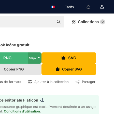
Tarifs
Collections
0
ok Icône gratuit
PNG
SVG
512px
Copier PNG
Copier SVG
us de formats
Ajouter à la collection
Partager
e éditoriale Flaticon
ressource graphique est exclusivement destinée à un usage
al.
Conditions d'utilisation
.