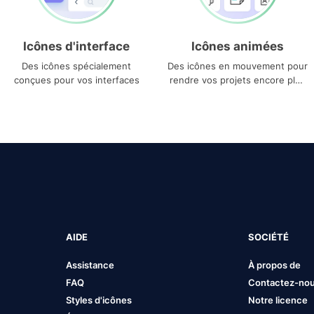
Icônes d'interface
Icônes animées
Des icônes spécialement
Des icônes en mouvement pour
conçues pour vos interfaces
rendre vos projets encore plus
uniques
AIDE
SOCIÉTÉ
Assistance
À propos de
FAQ
Contactez-no
Styles d'icônes
Notre licence