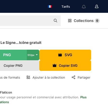
Tarifs
Collections
0
Le Signe... Icône gratuit
PNG
SVG
512px
Copier PNG
Copier SVG
us de formats
Ajouter à la collection
Partager
Flaticon
pour usage personnel et commercial avec attribution.
Plus
ations