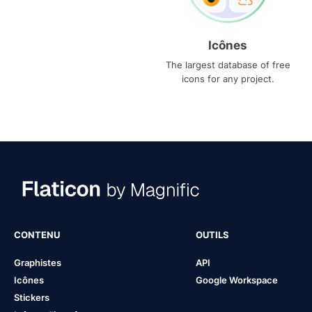
Icônes
The largest database of free
icons for any project.
CONTENU
OUTILS
Graphistes
API
Icônes
Google Workspace
Stickers