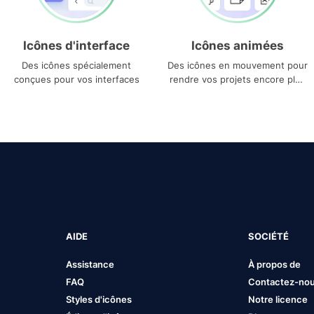
Icônes d'interface
Icônes animées
Des icônes spécialement
Des icônes en mouvement pour
conçues pour vos interfaces
rendre vos projets encore plus
uniques
AIDE
SOCIÉTÉ
Assistance
À propos de
FAQ
Contactez-no
Styles d'icônes
Notre licence