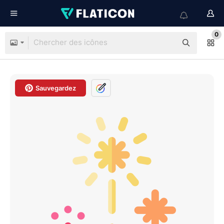
0
Sauvegardez