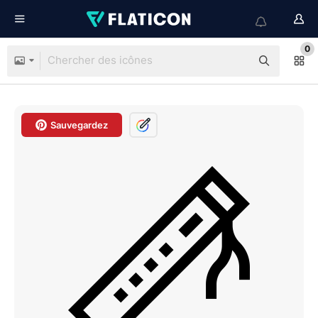
0
Sauvegardez