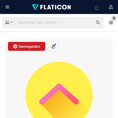
0
Sauvegardez