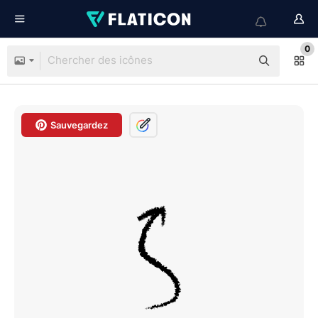
0
Sauvegardez