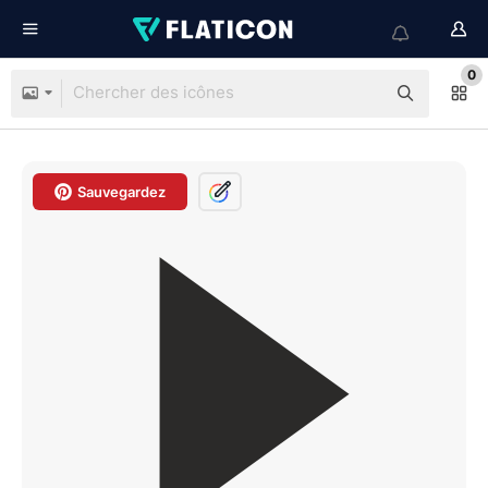
0
Sauvegardez