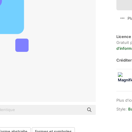
Pl
Licence 
Gratuit 
d'inform
Créditer
Plus d'i
Style:
B
forme abstraite
formes et symboles