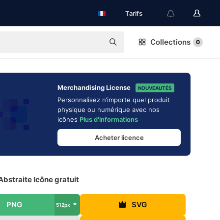
Tarifs
Collections
0
Merchandising License
NOUVEAUTÉS
Personnalisez n’importe quel produit
physique ou numérique avec nos
icônes
Plus d'informations
Acheter licence
bstraite Icône gratuit
PNG
SVG
512px