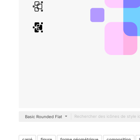
Basic Rounded Flat
carré
figure
forme géométrique
composition