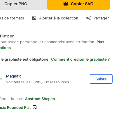
Copier PNG
Copier SVG
us de formats
Ajouter à la collection
Partager
Flaticon
pour usage personnel et commercial avec attribution.
Plus
ations
 le graphiste est obligatoire.
Comment créditer le graphiste ?
Magnific
Suivre
Voir toutes les 3,282,832 ressources
cônes du pack
Abstract Shapes
asic Rounded Flat