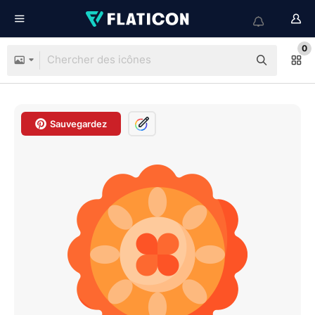
0
Sauvegardez