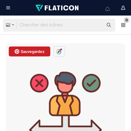
0
Sauvegardez