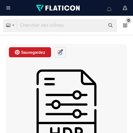
0
Sauvegardez